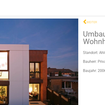
WEITER
Umbau
Wohn
Standort: Ah
Bauherr: Priv
Baujahr: 200