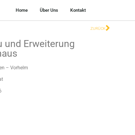
Home
Über Uns
Kontakt
ZURÜCK
 und Erweiterung
haus
len – Vorhelm
at
6